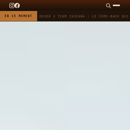
EN CE MOMENT
TAG HEUER X TEAM IKUZAWA : LE COME-BACK QUI 