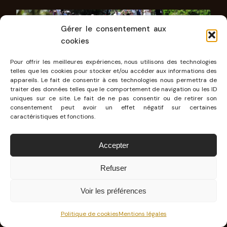
Gérer le consentement aux
cookies
Pour offrir les meilleures expériences, nous utilisons des technologies
telles que les cookies pour stocker et/ou accéder aux informations des
appareils. Le fait de consentir à ces technologies nous permettra de
traiter des données telles que le comportement de navigation ou les ID
uniques sur ce site. Le fait de ne pas consentir ou de retirer son
consentement peut avoir un effet négatif sur certaines
caractéristiques et fonctions.
Ce superbe Week-end de sport automobile se
Accepter
terminera avec
le podium final à Porto Vecchio
.
Énorme victoire de Sébastien Ogier
et Julien
Refuser
Ingrassia
qui ne sont plus qu’à quelques points
Voir les préférences
du titre mondial (il ont été titrés depuis ce Tour
de Corse en remportant le Rallye de Catalogne
Politique de cookies
Mentions légales
d’une façon magistrale).