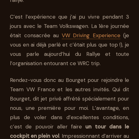
LE TOUR DE CORSE 2016 AVEC
LE TEAM VOLKSWAGEN
C’est l’expérience que j’ai pu vivre pendant 3
20 OCT 2016
7 MIN DE LECTURE
STÉPHANE SEGURA
jours avec le Team Volkswagen. La 1ère journée
était consacrée au
VW Driving Experience
(je
vous en ai déjà parlé et c’était plus que top !), je
vous parle aujourd’hui du Rallye et toute
l’organisation entourant ce WRC trip.
Rendez-vous donc au Bourget pour rejoindre le
Team VW France et les autres invités. Qui dit
Bourget, dit jet privé affrété spécialement pour
nous, une première pour moi. L’avantage, en
plus de voler dans d’excellentes conditions,
c’est de pouvoir aller faire
un tour dans le
cockpit en plein vol
. Impressionnant d’arriver au