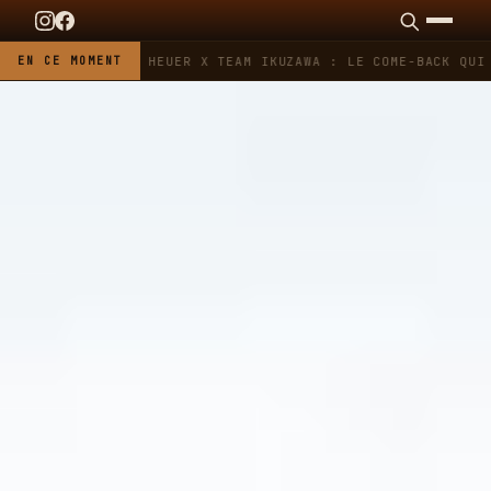
EN CE MOMENT
TAG HEUER X TEAM IKUZAWA : LE COME-BACK QUI 