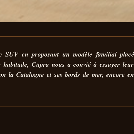
RA TERRAMAR
me SUV en proposant un
modèle familial
placé
 habitude, Cupra nous a convié à essayer leur
 SPORTIF, C’E
ion la Catalogne et ses bords de mer, encore ens