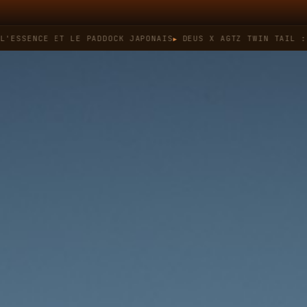
NCE ET LE PADDOCK JAPONAIS
DEUS X AGTZ TWIN TAIL : QUAND 