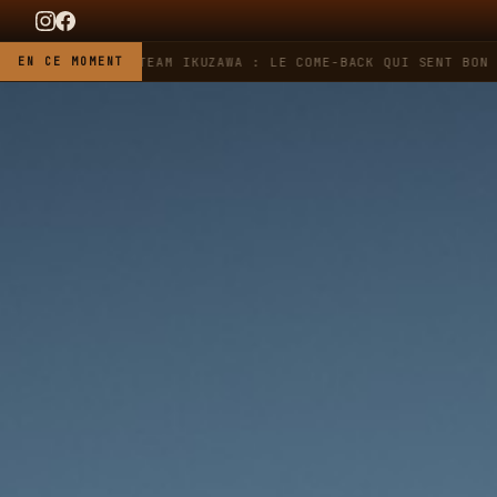
 HEUER X TEAM IKUZAWA : LE COME-BACK QUI SENT BON L'ESSE
EN CE MOMENT