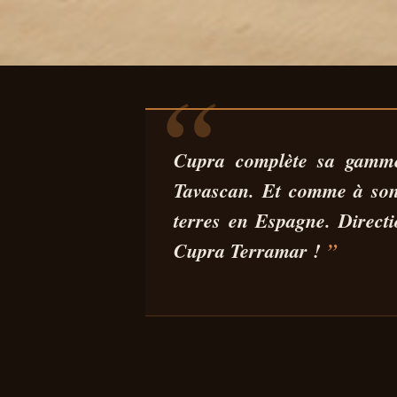
AUTO
ESSAI CUP
Cupra complète sa gam
Tavascan. Et comme à son
FAMILIAL ET
terres
en Espagne
. Direct
Cupra Terramar
!
POSSIBLE ?
10 MAR 2025
6 MIN DE LECTURE
PEDRO MIGUEL SILVA