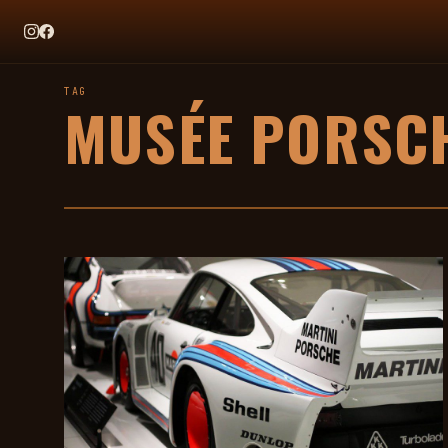
EN CE MOMENT
TAG HEUER X TEAM IKUZAWA : LE COME-BACK QUI SENT BON
TAG
MUSÉE PORSC