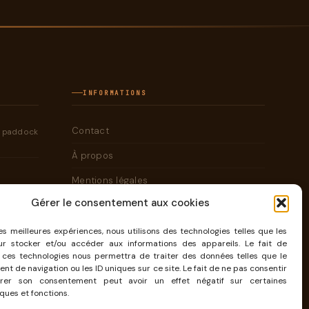
INFORMATIONS
Contact
e paddock
À propos
Mentions légales
Gérer le consentement aux cookies
Cookies
les meilleures expériences, nous utilisons des technologies telles que les
ur stocker et/ou accéder aux informations des appareils. Le fait de
CONTACT@KAMBOUIS.COM
 ces technologies nous permettra de traiter des données telles que le
t de navigation ou les ID uniques sur ce site. Le fait de ne pas consentir
rer son consentement peut avoir un effet négatif sur certaines
ques et fonctions.