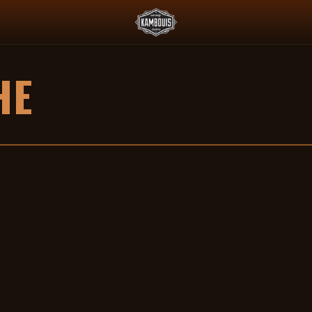
 L'ESSENCE ET LE PADDOCK JAPONAIS
DEUS X AGTZ TWIN TAIL 
HE