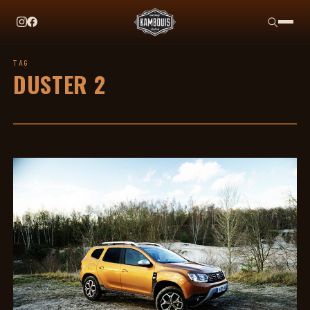
EN CE MOMENT
TAG HEUER X TEAM IKUZAWA : LE COME-BACK QU
TAG
DUSTER 2