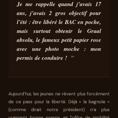
LE PERMIS DE CONDUIRE, UN
Je me rappelle quand j’avais 17
RÊVE DEVENU PARCOURS DU
ans, j’avais 2 gros objectif pour
COMBATTANT POUR LES
l’été : être libéré le BAC en poche,
JEUNES
mais surtout obtenir le Graal
29 NOV 2023
4 MIN DE LECTURE
STÉPHANE SEGURA
absolu, le fameux petit papier rose
avec une photo moche :
mon
permis de conduire !
Aujourd’hui, les jeunes ne rêvent plus forcément
de ce pass pour la liberté. Déjà « la bagnole »
(comme dirait notre président) n’a plus
vraiment bonne presse, et l’offre de mobilité