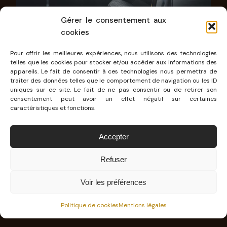
Gérer le consentement aux
cookies
Pour offrir les meilleures expériences, nous utilisons des technologies
telles que les cookies pour stocker et/ou accéder aux informations des
appareils. Le fait de consentir à ces technologies nous permettra de
LE PERMIS DE CONDUIRE, UN
traiter des données telles que le comportement de navigation ou les ID
uniques sur ce site. Le fait de ne pas consentir ou de retirer son
RÊVE À PORTÉE DE MAIN AVEC
consentement peut avoir un effet négatif sur certaines
caractéristiques et fonctions.
DE LA MOTIVATION !
Accepter
Restons positifs : avec un peu de motivation et
Refuser
de préparation, le permis de conduire
reste un
rêve accessible
pour la grande majorité des
Voir les préférences
jeunes. Avec un job d’été, une cagnotte familiale
Politique de cookies
Mentions légales
et surtout une grosse envie, vous saurez trouver