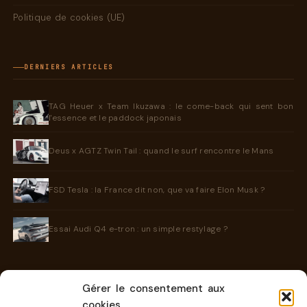
Politique de cookies (UE)
DERNIERS ARTICLES
TAG Heuer x Team Ikuzawa : le come-back qui sent bon
l'essence et le paddock japonais
Deus x AGTZ Twin Tail : quand le surf rencontre le Mans
FSD Tesla : la France dit non, que va faire Elon Musk ?
Essai Audi Q4 e-tron : un simple restylage ?
Gérer le consentement aux
INFORMATIONS
cookies