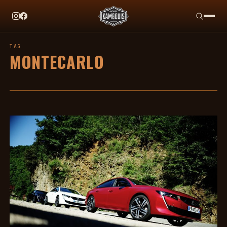
EN CE MOMENT
TAG HEUER X TEAM IKUZAWA : LE COME-BACK QU
TAG
MONTECARLO