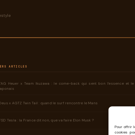
style
ERS ARTICLES
TAG Heuer x Team Ikuzawa : le come-back qui sent bon l'essence et l
japonais
Deus x AGTZ Twin Tail : quand le surf rencontre le Mans
FSD Tesla : la France dit non, que va faire Elon Musk ?
Pour offrir 
cookies po