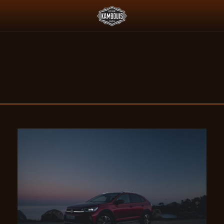
L'ESSENCE ET LE PADDOCK JAPONAIS
DEUS X AGTZ TWIN TAIL :