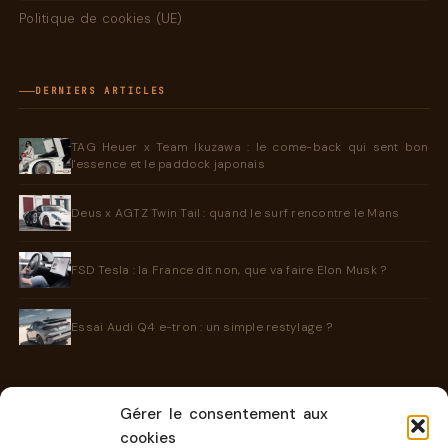
Politique de cookies (UE)
DERNIERS ARTICLES
TAG Heuer x Team Ikuzawa : le come-back qui sent bon
l'essence et le paddock japonais
Deus x AGTZ Twin Tail : quand le surf rencontre le Mans
FSD Tesla : la France dit non, que va faire Elon Musk ?
Essai Audi Q4 e-tron : un simple restylage ?
Gérer le consentement aux
INFORMATIONS
cookies