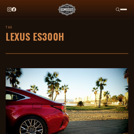
EN CE MOMENT
TAG HEUER X TEAM IKUZAWA : LE COME-BACK QU
TAG
LEXUS ES300H