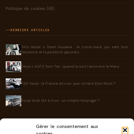
Politique de cookies (UE)
DERNIERS ARTICLES
TAG Heuer x Team Ikuzawa : le come-back qui sent bon
l'essence et le paddock japonais
Deus x AGTZ Twin Tail : quand le surf rencontre le Mans
FSD Tesla : la France dit non, que va faire Elon Musk ?
Essai Audi Q4 e-tron : un simple restylage ?
Gérer le consentement aux
INFORMATIONS
cookies