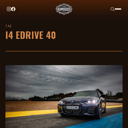
EN CE MOMENT
TAG HEUER X TEAM IKUZAWA : LE COME-BACK QU
TAG
I4 EDRIVE 40