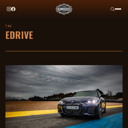
EN CE MOMENT
TAG HEUER X TEAM IKUZAWA : LE COME-BACK QUI S
TAG
EDRIVE