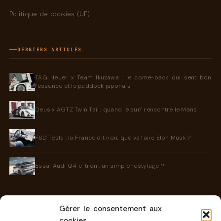
Politique de cookies (UE)
DERNIERS ARTICLES
TAG Heuer x Team Ikuzawa : le come-back qui sent bon
l'essence et le paddock japonais
Deus x AGTZ Twin Tail : quand le surf rencontre le Mans
FSD Tesla : la France dit non, que va faire Elon Musk ?
Essai Audi Q4 e-tron : un simple restylage ?
Gérer le consentement aux
INFORMATIONS
cookies