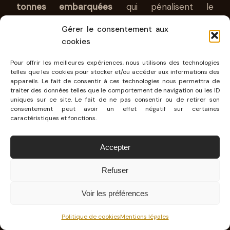
tonnes embarquées
qui pénalisent le
comportement du Dual Motor sur les lacets de
Gérer le consentement aux
la Schwarzwald. D’autant plus que les pneus
cookies
Michelin e-Primacy
, plus axés sur l’économie
Pour offrir les meilleures expériences, nous utilisons des technologies
que sur la performance, vous ramènent vite à la
telles que les cookies pour stocker et/ou accéder aux informations des
appareils. Le fait de consentir à ces technologies nous permettra de
raison avec leurs crissements systématiques
traiter des données telles que le comportement de navigation ou les ID
dès qu’on prend un virage de façon (un peu)
uniques sur ce site. Le fait de ne pas consentir ou de retirer son
consentement peut avoir un effet négatif sur certaines
sportive. La gestion de la régénération avec les
caractéristiques et fonctions.
palettes au volant est parfois difficile à
comprendre par son côté tout ou rien.
Accepter
Refuser
Voir les préférences
Politique de cookies
Mentions légales