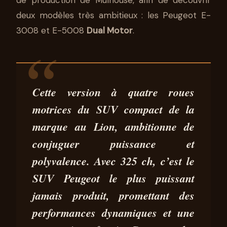
PEUGEOT E-3008 ET E-5008
DUAL MOTOR : TROP
deux modèles très ambitieux : les Peugeot E-
D’AMBITION ?
3008 et E-5008
Dual Motor
.
07 JUIL
5 MIN DE
STÉPHANE
2025
LECTURE
SEGURA
Cette
version à quatre roues
motrices
du SUV compact de la
marque au Lion, ambitionne de
conjuguer puissance et
polyvalence. Avec 325 ch, c’est le
SUV Peugeot le plus puissant
jamais produit, promettant des
performances dynamiques et une