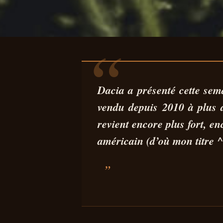
AUTO
NOUVEAU DACIA
Dacia a présenté cette sem
vendu depuis 2010 à plus
MEILLEUR 
revient encore plus fort, e
américain (d’où mon titre ^
CONSTRUIT !
01 DÉC 2023
6 MIN DE LECTURE
STÉPHANE SEGURA