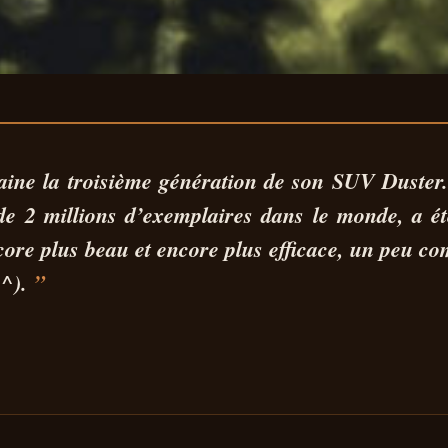
 DUSTER 2024 : 
aine la troisième génération de son SUV Duster
 de
2 millions d’exemplaires
dans le monde, a é
DUSTER JAMA
ncore plus beau et encore plus efficace, un peu 
^).