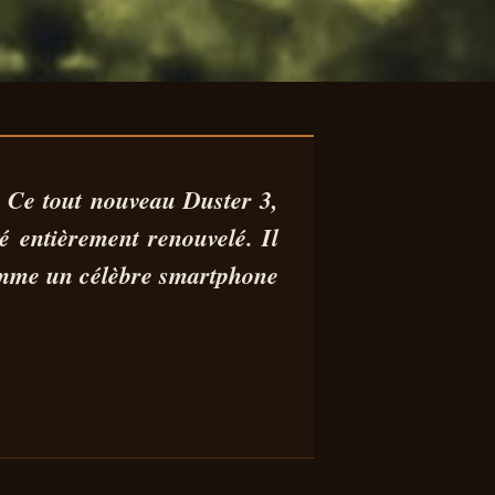
LE
. Ce tout
nouveau Duster 3
,
té
entièrement renouvelé
. Il
IS
comme un célèbre smartphone