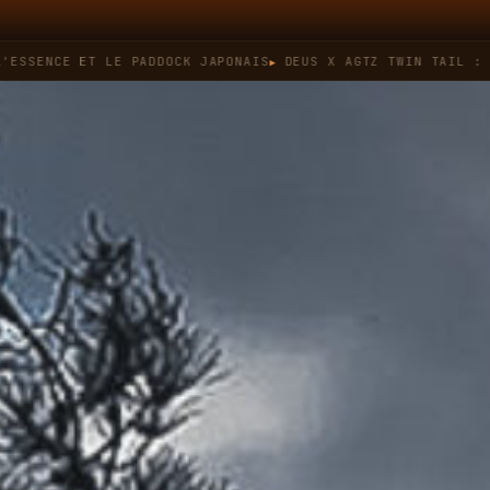
CE ET LE PADDOCK JAPONAIS
DEUS X AGTZ TWIN TAIL : QUAND 