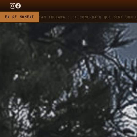
 HEUER X TEAM IKUZAWA : LE COME-BACK QUI SENT BON L'ESSEN
EN CE MOMENT