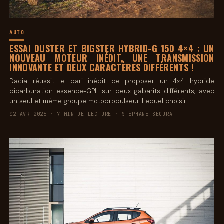
AUTO
ESSAI DUSTER ET BIGSTER HYBRID-G 150 4×4 : UN
NOUVEAU MOTEUR INÉDIT, UNE TRANSMISSION
INNOVANTE ET DEUX CARACTÈRES DIFFÉRENTS !
Dacia réussit le pari inédit de proposer un 4×4 hybride
bicarburation essence-GPL sur deux gabarits différents, avec
un seul et même groupe motopropulseur. Lequel choisir…
02 AVR 2026 · 7 MIN DE LECTURE · STÉPHANE SEGURA