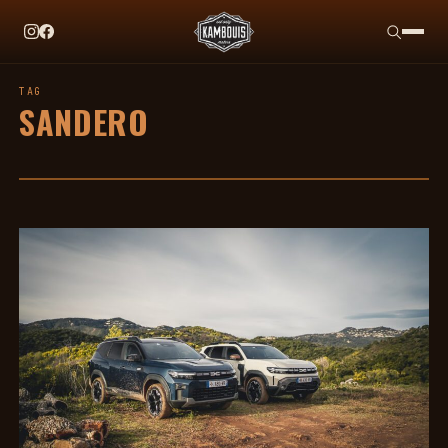
EN CE MOMENT
TAG HEUER X TEAM IKUZAWA : LE COME-BACK QU
TAG
SANDERO