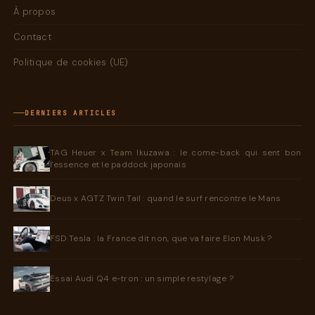
À propos
Contact
Politique de cookies (UE)
DERNIERS ARTICLES
TAG Heuer x Team Ikuzawa : le come-back qui sent bon
l'essence et le paddock japonais
Deus x AGTZ Twin Tail : quand le surf rencontre le Mans
FSD Tesla : la France dit non, que va faire Elon Musk ?
Essai Audi Q4 e-tron : un simple restylage ?