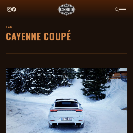
EN CE MOMENT
TAG HEUER X TEAM IKUZAWA : LE COME-BACK QU
TAG
CAYENNE COUPÉ