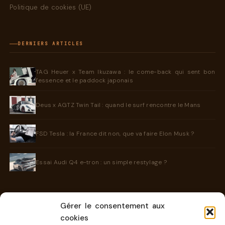
Politique de cookies (UE)
DERNIERS ARTICLES
TAG Heuer x Team Ikuzawa : le come-back qui sent bon
l'essence et le paddock japonais
Deus x AGTZ Twin Tail : quand le surf rencontre le Mans
FSD Tesla : la France dit non, que va faire Elon Musk ?
Essai Audi Q4 e-tron : un simple restylage ?
Gérer le consentement aux
INFORMATIONS
cookies