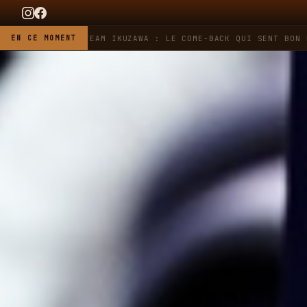
AG HEUER X TEAM IKUZAWA : LE COME-BACK QUI SENT BON L'ESS
EN CE MOMENT