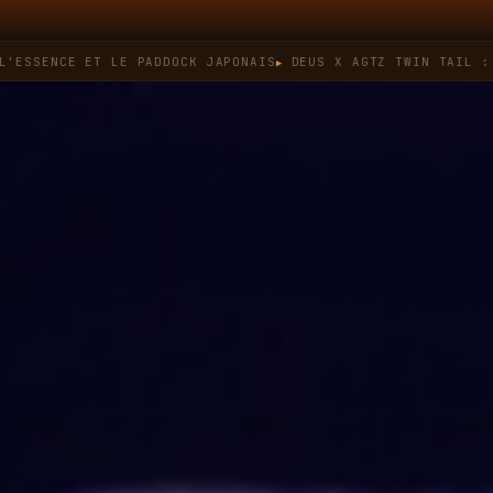
ENCE ET LE PADDOCK JAPONAIS
DEUS X AGTZ TWIN TAIL : QUAN