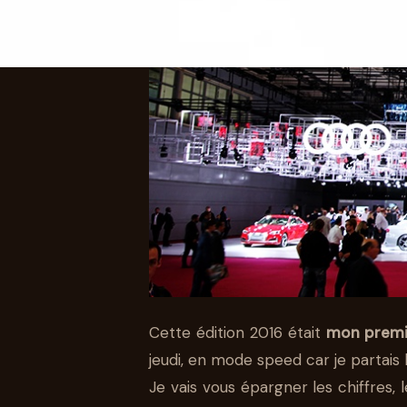
AUTO
FLASH-BACK S
L’AUTO
31 OCT 2016
5 MIN DE LECTURE
STÉPHANE SEGURA
Cette édition 2016 était
mon premie
jeudi, en mode speed car je partais
Je vais vous épargner les chiffres