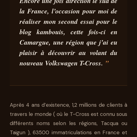
ESSAIS VW T-CROSS RESTYLÉ :
Encore une fois direction le sud de
LE SUV COMPACT DE
la France, l’occasion pour moi de
VOLKSWAGEN REVIENT
réaliser mon second essai pour le
ENCORE PLUS TECHNO ET
blog kambouis, cette fois-ci en
CRAQUANT EN 2024
Camargue
, une région que j’ai eu
25 MAR 2024
9 MIN DE LECTURE
SOPHIE LIONNAIS
plaisir à découvrir au volant du
nouveau
Volkswagen T-Cross
.
Après 4 ans d’existence, 1,2 millions de clients à
travers le monde ( où le T-Cross est connu sous
différents noms selon les régions, Tacqua ou
Taigun ), 63500 immatriculations en France et