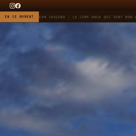
EUER X TEAM IKUZAWA : LE COME-BACK QUI SENT BON L'ESSENCE
EN CE MOMENT