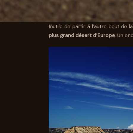
Inutile de partir à l’autre bout de 
plus grand désert d’Europe
. Un en
AUTO
LE VOLVO XC6
DANS LE DÉSER
30 AVR 2019
10 MIN DE LECTURE
STÉPHANE SEGURA