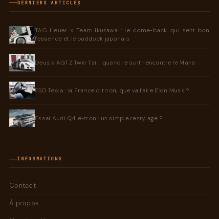
DERNIERS ARTICLES
TAG Heuer x Team Ikuzawa : le come-back qui sent bon
l'essence et le paddock japonais
Deus x AGTZ Twin Tail : quand le surf rencontre le Mans
FSD Tesla : la France dit non, que va faire Elon Musk ?
Essai Audi Q4 e-tron : un simple restylage ?
INFORMATIONS
Contact
À propos