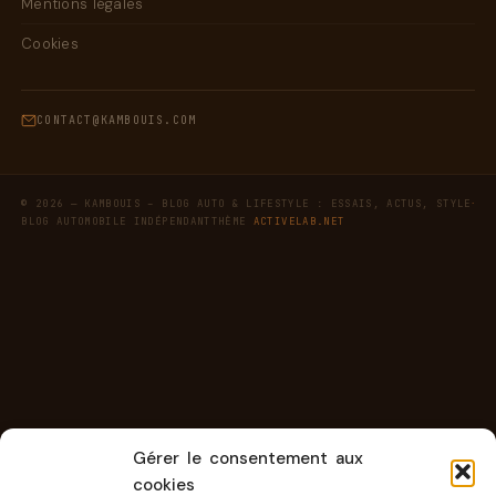
Mentions légales
Cookies
CONTACT@KAMBOUIS.COM
·
© 2026 — KAMBOUIS – BLOG AUTO & LIFESTYLE : ESSAIS, ACTUS, STYLE
BLOG AUTOMOBILE INDÉPENDANT
THÈME
ACTIVELAB.NET
Gérer le consentement aux
cookies