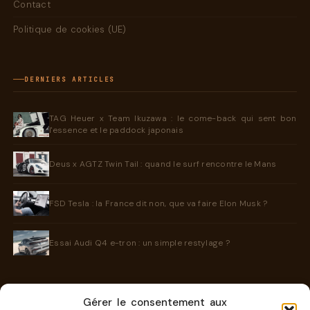
Contact
Politique de cookies (UE)
DERNIERS ARTICLES
TAG Heuer x Team Ikuzawa : le come-back qui sent bon
l'essence et le paddock japonais
Deus x AGTZ Twin Tail : quand le surf rencontre le Mans
FSD Tesla : la France dit non, que va faire Elon Musk ?
Essai Audi Q4 e-tron : un simple restylage ?
Gérer le consentement aux
INFORMATIONS