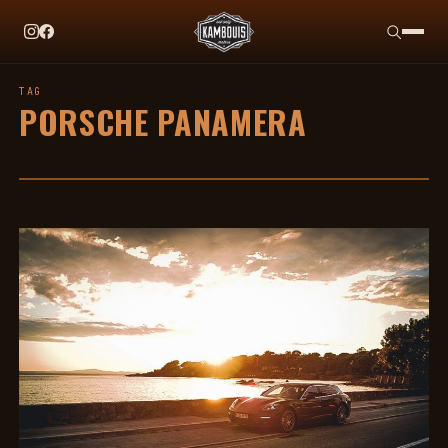
EN CE MOMENT
TAG HEUER X TEAM IKUZAWA : LE COME-BACK QU
TAG
PORSCHE PANAMERA